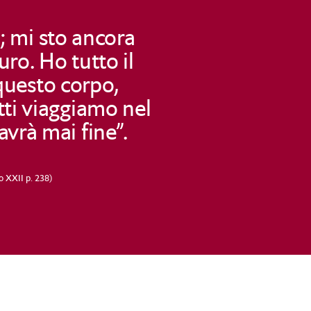
; mi sto ancora
uro. Ho tutto il
questo corpo,
tti viaggiamo nel
avrà mai fine”.
o XXII p. 238)