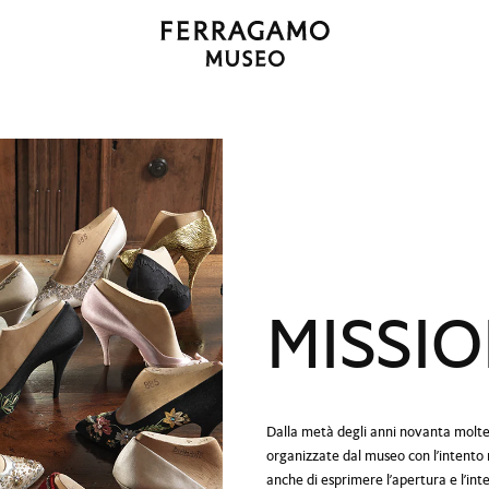
Salta alla navigazione
Salta al contenuto principale
Salta al piè di pagina
MISSI
Dalla metà degli anni novanta molte 
organizzate dal museo con l’intento 
anche di esprimere l’apertura e l’inte