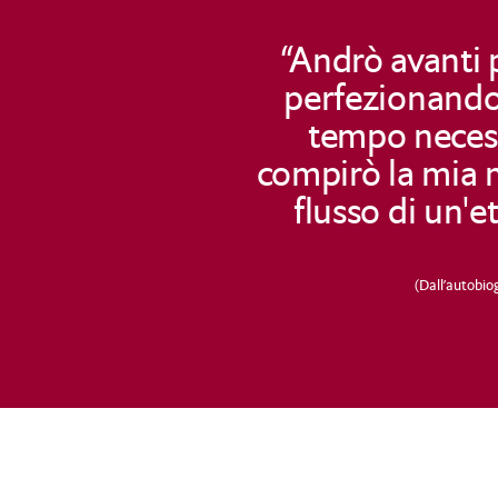
“Andrò avanti 
perfezionando p
tempo necess
compirò la mia m
flusso di un'e
(Dall’autobio