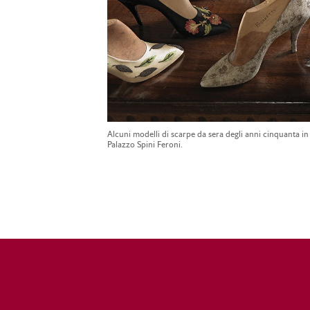
Alcuni modelli di scarpe da sera degli anni cinquanta in
Palazzo Spini Feroni.